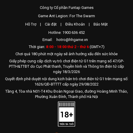
Công ty Cổ phần Funtap Games
Game Ant Legion: For The Swarm
Hỗ Trợ
|
Cài đặt
|
Điều Khoản
|
Bảo Mật
Hotline: 1900 636 452
Email:
hotro@hhgame.vn
Thời gian:
8:00 - 18:00 thứ 2 - thứ 6
(GMT+7)
Chơi quá 180 phút một ngày sẽ ảnh hưởng xấu đến sức khỏe
Giấy phép cung cấp dịch vụ trò chơi điện tử G1 trên mạng số 47/GP-
PTTH&TTĐT do Cục Phát thanh, Truyền hình và Thông tin điện tử cấp
ngày 18/3/2026
Quyết định phê duyệt nội dung kịch bản trò chơi điện tử G1 trên mạng số:
1626/QĐ-BTTTT cấp ngày 29/08/2022
Tầng 4, Tòa nhà N01-T4 Khu Đoàn Ngoại Giao, đường Hoàng Minh Thảo,
Phường Xuân Đỉnh, Thành phố Hà Nội